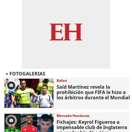
+ FOTOGALERIAS
Réferi
Saíd Martínez revela la
prohibición que FIFA le hizo a
los árbitros durante el Mundial
Mercado Honduras
Fichajes: Keyrol Figueroa a
impensable club de Inglaterra