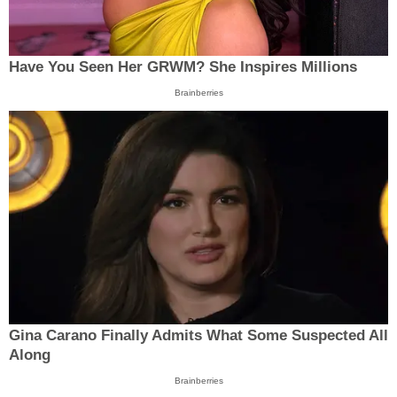
Have You Seen Her GRWM? She Inspires Millions
Brainberries
Gina Carano Finally Admits What Some Suspected All
Along
Brainberries