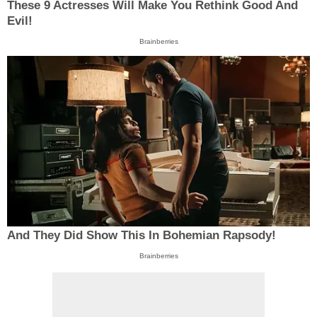
These 9 Actresses Will Make You Rethink Good And
Evil!
Brainberries
And They Did Show This In Bohemian Rapsody!
Brainberries