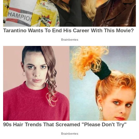
Tarantino Wants To End His Career With This Movie?
Brainberries
90s Hair Trends That Screamed "Please Don't Try"
Brainberries