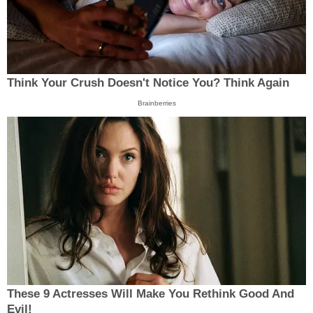
Think Your Crush Doesn't Notice You? Think Again
Brainberries
These 9 Actresses Will Make You Rethink Good And
Evil!