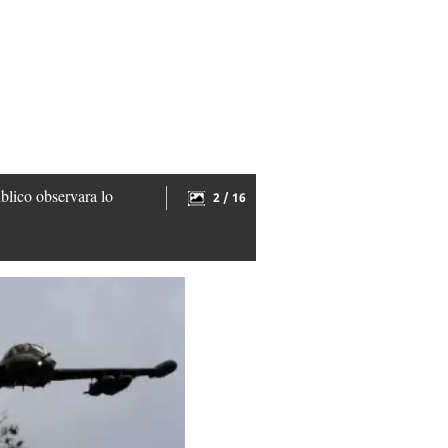
blico observara lo
2 / 16