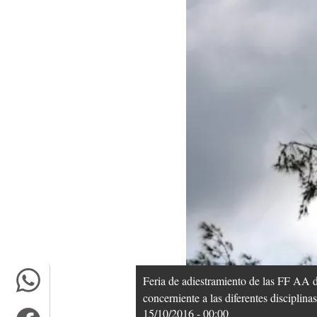
Feria de adiestramiento de las FF AA de
concerniente a las diferentes disciplin
15/10/2016 - 00:00