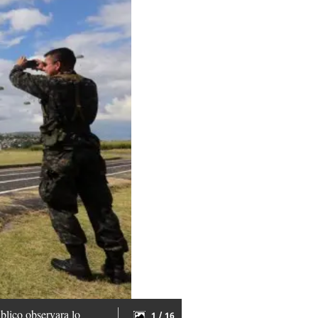
blico observara lo
1 / 16