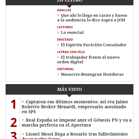
AGALLAS
Que ahí le llega en carne y hueso
a la audiencia le dice Aspra a JOH
LECTORES
Lo esencial
INVITADO
El Espíritu Paráclito Consolador
LETRAS CON FILO
El trabajador frente al nuevo
orden digital
EDITORIAL
Masacres desangran Honduras
MÁS VISTO
1
Captaron sus últimos momentos: así era Jaime
Roberto Becker Menardi​​​, empresario asesinado
en SPS
2
Real España se impone ante el Génesis PN y va a
marcha perfecta en el Apertura
3
Lionel Messi llega a Rosario tras fallecimiento
de su padre Jorge