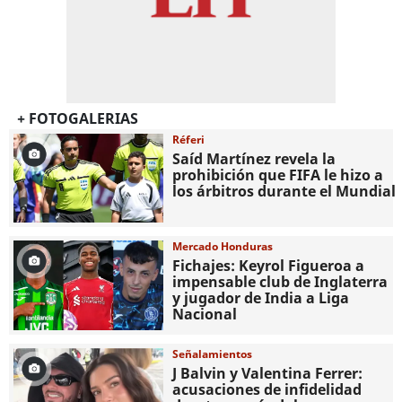
+ FOTOGALERIAS
Réferi
Saíd Martínez revela la
prohibición que FIFA le hizo a
los árbitros durante el Mundial
Mercado Honduras
Fichajes: Keyrol Figueroa a
impensable club de Inglaterra
y jugador de India a Liga
Nacional
Señalamientos
J Balvin y Valentina Ferrer:
acusaciones de infidelidad