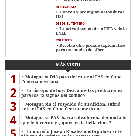
REFLEXIONES
Honran y prestigian a Honduras
(13)
DESDE EL TINTERO
La privatización de la FIFA y de la
ENEE
POLÍTICOS
Recetan otro premio diplomático
para un cuadro de Libre
MÁS VISTO
1
Motagua sufrió para derrotar al FAS en Copa
Centroamericana
2
Horóscopo de hoy: Descubre las predicciones
para los 12 signos del zodiaco
3
Motagua sin el respaldo de su afición, sufrió
ante el FAS en Copa Centroamericana
4
Motagua vs FAS: barra salvadoreña denuncia lo
que le hicieron y, ¿quién es la bella chica?
5
Hondureño Joseph Rosales anota golazo ante