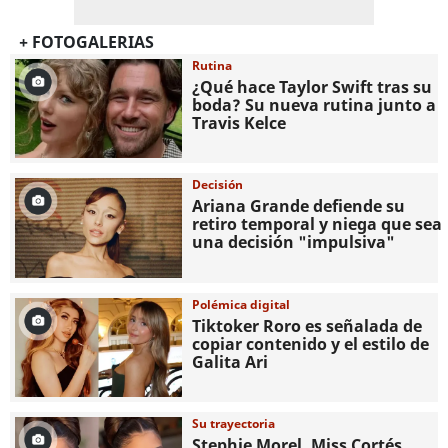
+ FOTOGALERIAS
Rutina
¿Qué hace Taylor Swift tras su
boda? Su nueva rutina junto a
Travis Kelce
Decisión
Ariana Grande defiende su
retiro temporal y niega que sea
una decisión "impulsiva"
Polémica digital
Tiktoker Roro es señalada de
copiar contenido y el estilo de
Galita Ari
Su trayectoria
Stephie Morel, Miss Cortés,