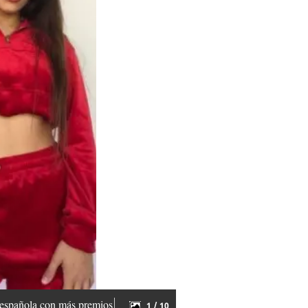
a española con más premios
1 / 10