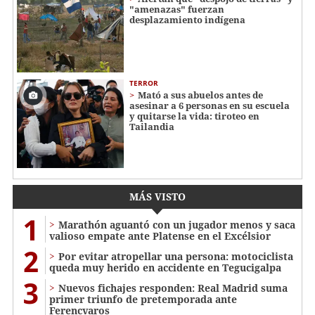
"amenazas" fuerzan
desplazamiento indígena
TERROR
Mató a sus abuelos antes de
asesinar a 6 personas en su escuela
y quitarse la vida: tiroteo en
Tailandia
MÁS VISTO
1
Marathón aguantó con un jugador menos y saca
valioso empate ante Platense en el Excélsior
2
Por evitar atropellar una persona: motociclista
queda muy herido en accidente en Tegucigalpa
3
Nuevos fichajes responden: Real Madrid suma
primer triunfo de pretemporada ante
Ferencvaros