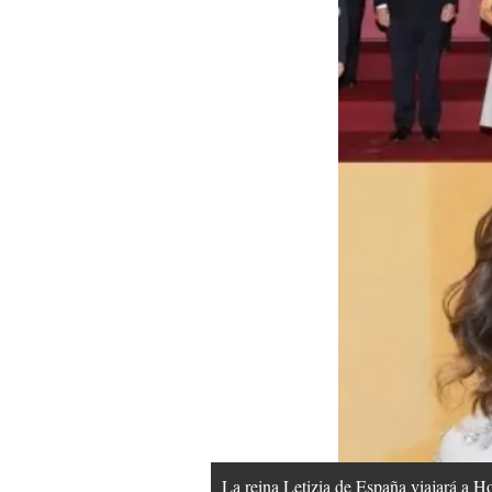
La reina Letizia de España viajará a Ho