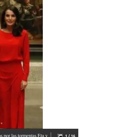
s por las tormentas Eta y
1 / 16