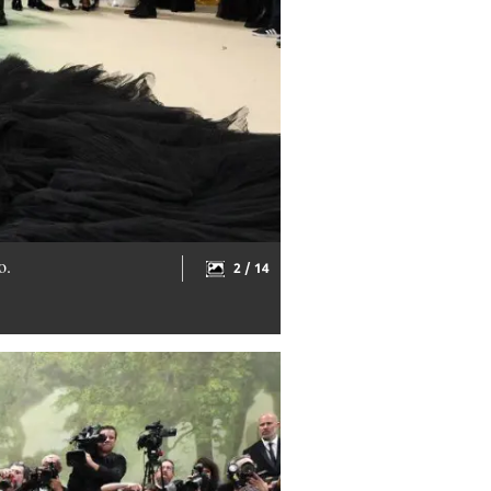
o.
2 / 14