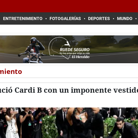
ENTRETENIMIENTO
FOTOGALERÍAS
DEPORTES
MUNDO
imiento
lució Cardi B con un imponente vestid