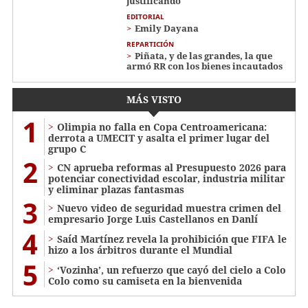
justificando
EDITORIAL
Emily Dayana
REPARTICIÓN
Piñata, y de las grandes, la que
armó RR con los bienes incautados
MÁS VISTO
1
Olimpia no falla en Copa Centroamericana:
derrota a UMECIT y asalta el primer lugar del
grupo C
2
CN aprueba reformas al Presupuesto 2026 para
potenciar conectividad escolar, industria militar
y eliminar plazas fantasmas
3
Nuevo video de seguridad muestra crimen del
empresario Jorge Luis Castellanos en Danlí
4
Saíd Martínez revela la prohibición que FIFA le
hizo a los árbitros durante el Mundial
5
‘Vozinha’, un refuerzo que cayó del cielo a Colo
Colo como su camiseta en la bienvenida