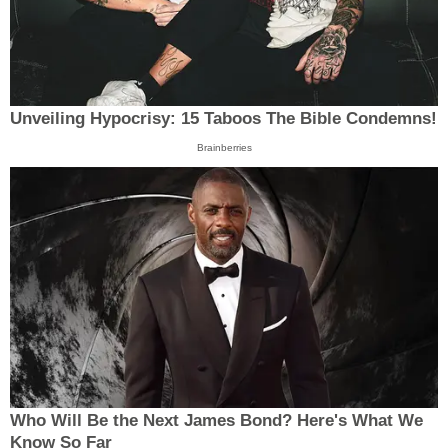
Unveiling Hypocrisy: 15 Taboos The Bible Condemns!
Brainberries
Who Will Be the Next James Bond? Here's What We
Know So Far