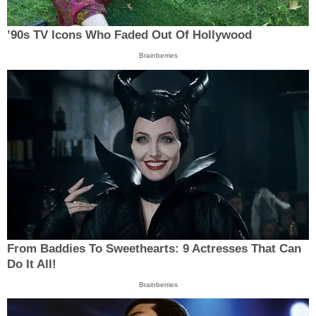
’90s TV Icons Who Faded Out Of Hollywood
Brainberries
From Baddies To Sweethearts: 9 Actresses That Can
Do It All!
Brainberries