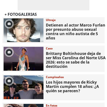
+ FOTOGALERIAS
Ultraje
Detienen al actor Marco Furlan
por presunto abuso sexual
contra un niño autista de 5
años
Caso
Brittany Boltinhouse deja de
ser Miss Carolina del Norte USA
2026: esto se sabe de la
destitución
Cumpleaños
Los hijos mayores de Ricky
Martin cumplen 18 años: ¿A
quién se parecen?
En fotos