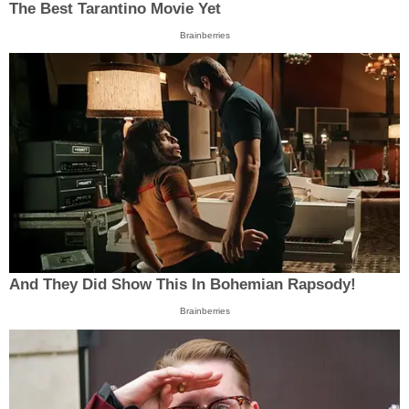
The Best Tarantino Movie Yet
Brainberries
And They Did Show This In Bohemian Rapsody!
Brainberries