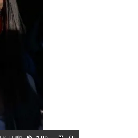
 como la mujer más hermosa
1 / 11