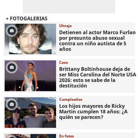
+ FOTOGALERIAS
Ultraje
Detienen al actor Marco Furlan
por presunto abuso sexual
contra un niño autista de 5
años
Caso
Brittany Boltinhouse deja de
ser Miss Carolina del Norte USA
2026: esto se sabe de la
destitución
Cumpleaños
Los hijos mayores de Ricky
Martin cumplen 18 años: ¿A
quién se parecen?
En fotos