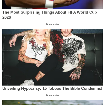
The Most Surprising Things About FIFA World Cup
2026
Brainberries
Unveiling Hypocrisy: 15 Taboos The Bible Condemns!
Brainberries