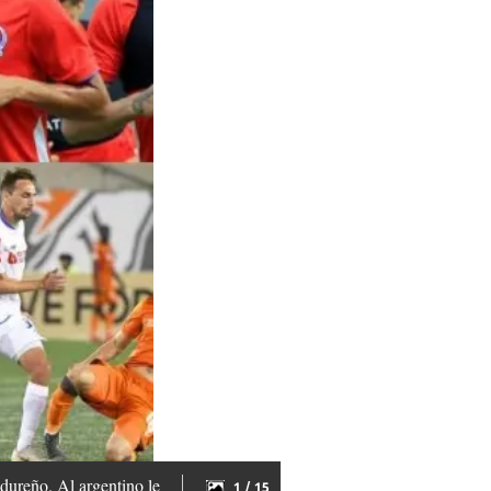
ndureño. Al argentino le
1 / 15