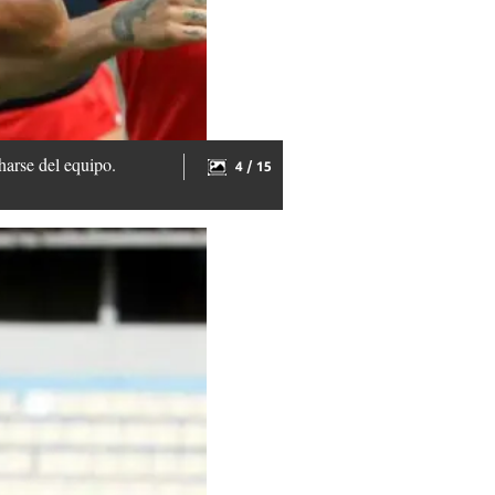
harse del equipo.
4 / 15