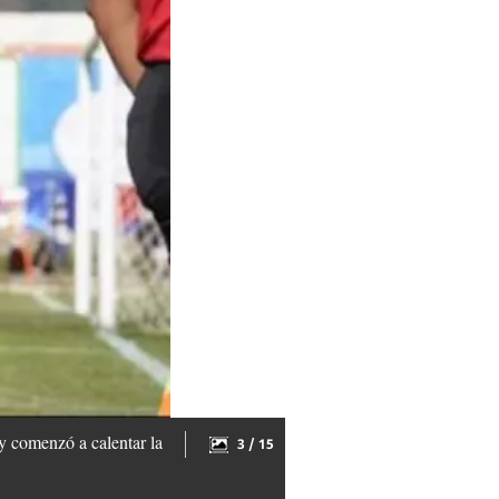
 y comenzó a calentar la
3 / 15