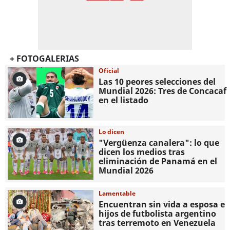
+ FOTOGALERIAS
Oficial
Las 10 peores selecciones del
Mundial 2026: Tres de Concacaf
en el listado
Lo dicen
"Vergüenza canalera": lo que
dicen los medios tras
eliminación de Panamá en el
Mundial 2026
Lamentable
Encuentran sin vida a esposa e
hijos de futbolista argentino
tras terremoto en Venezuela