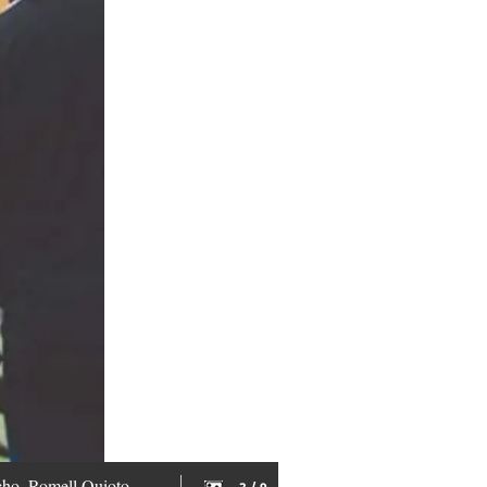
acho, Romell Quioto.