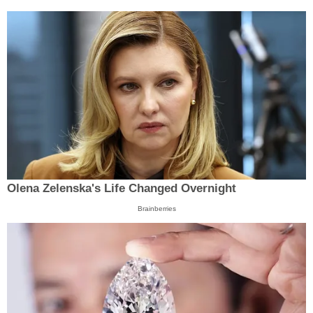
Olena Zelenska's Life Changed Overnight
Brainberries