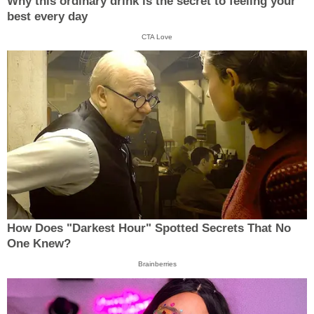
Why this ordinary drink is the secret to feeling your
best every day
CTA Love
How Does "Darkest Hour" Spotted Secrets That No
One Knew?
Brainberries