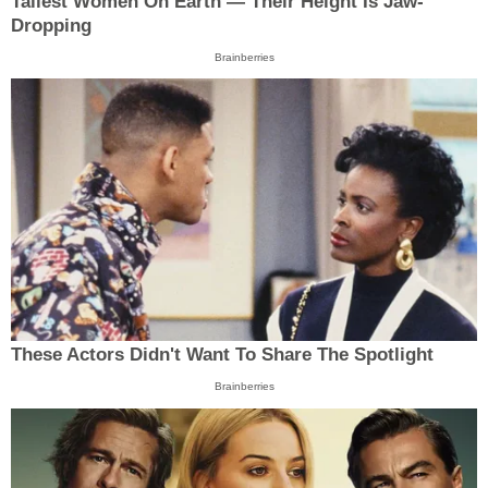
Tallest Women On Earth — Their Height Is Jaw-
Dropping
Brainberries
These Actors Didn't Want To Share The Spotlight
Brainberries