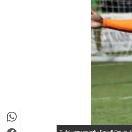
El delantero catracho Romell Quioto de