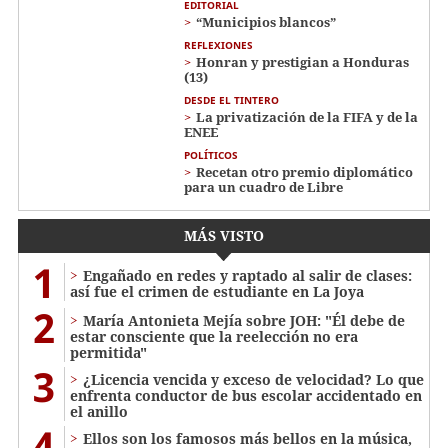
EDITORIAL
“Municipios blancos”
REFLEXIONES
Honran y prestigian a Honduras
(13)
DESDE EL TINTERO
La privatización de la FIFA y de la
ENEE
POLÍTICOS
Recetan otro premio diplomático
para un cuadro de Libre
MÁS VISTO
1
Engañado en redes y raptado al salir de clases:
así fue el crimen de estudiante en La Joya
2
María Antonieta Mejía sobre JOH: "Él debe de
estar consciente que la reelección no era
permitida"
3
¿Licencia vencida y exceso de velocidad? Lo que
enfrenta conductor de bus escolar accidentado en
el anillo
4
Ellos son los famosos más bellos en la música,