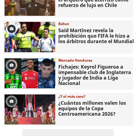
refuerzo de lujo en Chile
Réferi
Saíd Martínez revela la
prohibición que FIFA le hizo a
los árbitros durante el Mundial
Mercado Honduras
Fichajes: Keyrol Figueroa a
impensable club de Inglaterra
y jugador de India a Liga
Nacional
¿Y el más caro?
¿Cuántos millones valen los
equipos de la Copa
Centroamericana 2026?