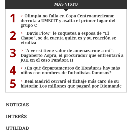
MÁS VISTO
1
Olimpia no falla en Copa Centroamericana:
derrota a UMECIT y asalta el primer lugar del
grupo C
2
"Davis Flow" le coquetea a esposa de "El
Chapo", se da cuenta quién es y su reacción se
viraliza
3
"A ver si tiene valor de amenazarme a mí":
Dagoberto Aspra, el procurador que enfrentará a
JOH en el caso Pandora II
4
¿En qué departamentos de Honduras hay más
niños con nombres de futbolistas famosos?
5
Real Madrid cerrará el fichaje más caro de su
historia: Los millones que pagará por Diomande
NOTICIAS
INTERÉS
UTILIDAD