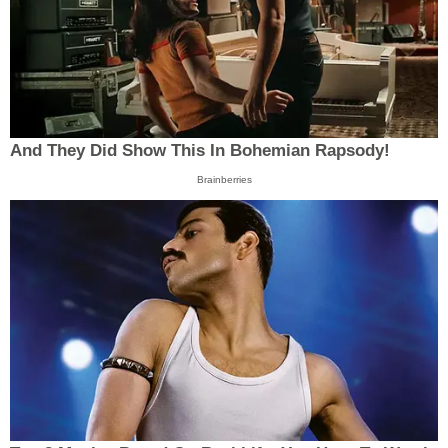
And They Did Show This In Bohemian Rapsody!
Brainberries