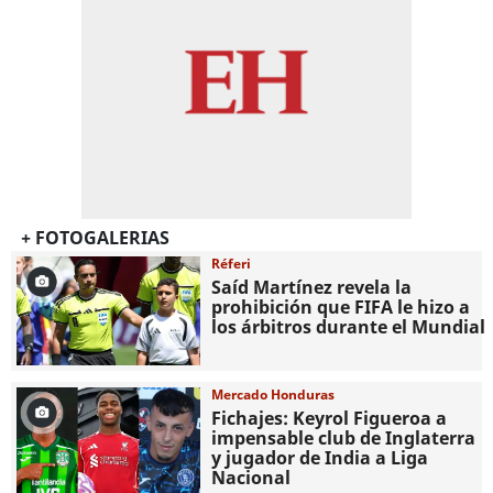
+ FOTOGALERIAS
Réferi
Saíd Martínez revela la
prohibición que FIFA le hizo a
los árbitros durante el Mundial
Mercado Honduras
Fichajes: Keyrol Figueroa a
impensable club de Inglaterra
y jugador de India a Liga
Nacional