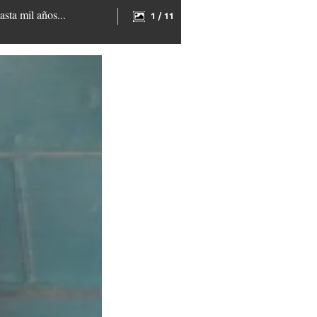
sta mil años...
1 / 11