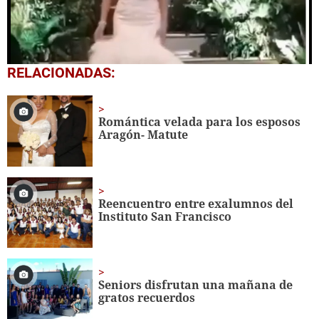
0
RELACIONADAS:
seconds
of
1
minute,
Romántica velada para los esposos
4
Aragón- Matute
seconds
Reencuentro entre exalumnos del
Instituto San Francisco
Seniors disfrutan una mañana de
gratos recuerdos