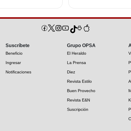
Suscríbete
Grupo OPSA
A
Beneficio
El Heraldo
V
Ingresar
La Prensa
P
Notificaciones
Diez
P
Revista Estilo
A
Buen Provecho
M
Revista E&N
K
Suscripción
P
C