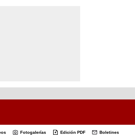
eos
Fotogalerías
Edición PDF
Boletines