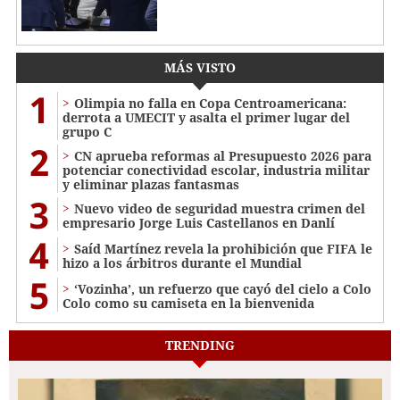
MÁS VISTO
1
Olimpia no falla en Copa Centroamericana:
derrota a UMECIT y asalta el primer lugar del
grupo C
2
CN aprueba reformas al Presupuesto 2026 para
potenciar conectividad escolar, industria militar
y eliminar plazas fantasmas
3
Nuevo video de seguridad muestra crimen del
empresario Jorge Luis Castellanos en Danlí
4
Saíd Martínez revela la prohibición que FIFA le
hizo a los árbitros durante el Mundial
5
‘Vozinha’, un refuerzo que cayó del cielo a Colo
Colo como su camiseta en la bienvenida
TRENDING