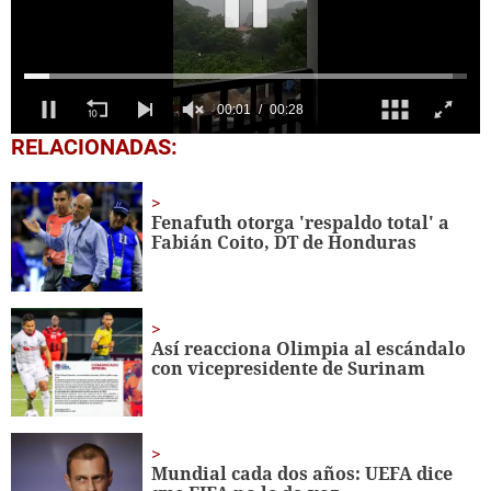
0
RELACIONADAS:
seconds
of
28
seconds
Fenafuth otorga 'respaldo total' a
Fabián Coito, DT de Honduras
Así reacciona Olimpia al escándalo
con vicepresidente de Surinam
Mundial cada dos años: UEFA dice