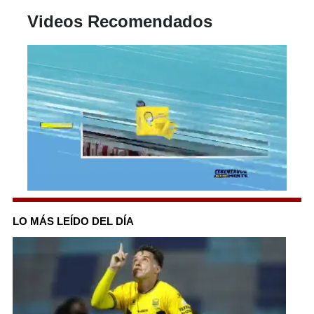
Videos Recomendados
0
of
1
LO MÁS LEÍDO DEL DÍA
minute,
12
seconds