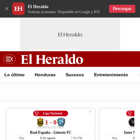
El Heraldo
×
Descargar
Noticias al instante. Disponible en Google y IOS
Lo último
Honduras
Sucesos
Entretenimiento
Liga Nacional
Le
1 - 0
PRIMER TIEMPO
SEGUN
Real España - Génesis FC
Inter Mia
Hoy
8 de agosto
7:30 PM
Hoy
8 de 