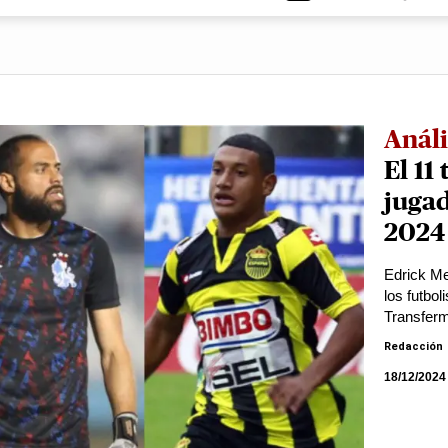
Análi
El 11
jugad
2024
Edrick Me
los futbo
Transferm
Redacción
18/12/2024