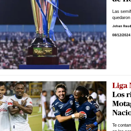
Las semif
quedaron 
Johan Raud
08/12/2024
Liga 
Los r
Motag
Naci
Te contam