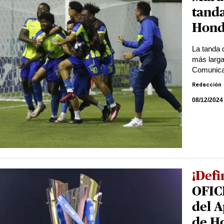
tanda
Hond
La tanda 
más larga
Comunica
Redacción
08/12/2024
¡Defi
OFICI
del A
de H