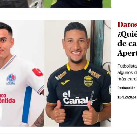
Dato
¿Quié
de ca
Aper
Futbolist
algunos d
más caro
Redacción
16/12/2024