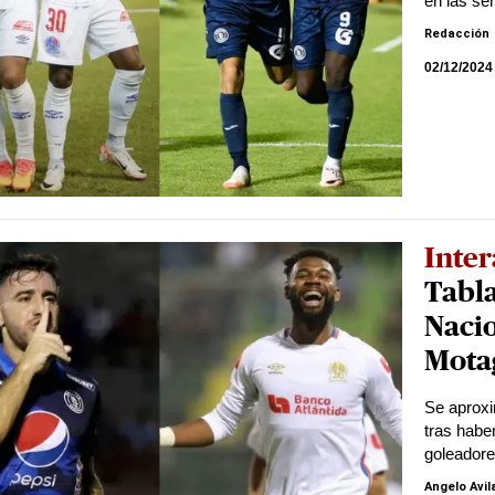
en las se
Redacción
02/12/2024
Inter
Tabla
Nacio
Mota
Se aproxi
tras habe
goleador
Angelo Avil