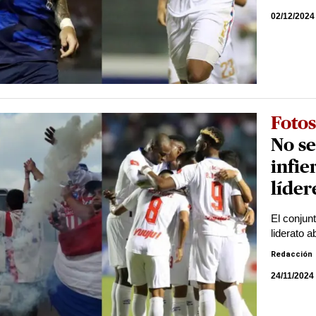
02/12/2024
Fotos
No se
infie
líder
El conjun
liderato a
Redacción
24/11/2024