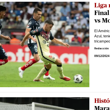
Liga
Fina
vs Mo
El América
Azul, ten
tricampe
Redacción
09/12/2024
Histó
Mara