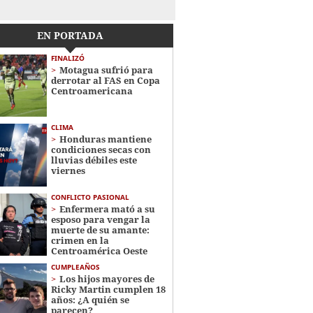
EN PORTADA
FINALIZÓ
Motagua sufrió para
derrotar al FAS en Copa
Centroamericana
CLIMA
Honduras mantiene
condiciones secas con
lluvias débiles este
viernes
CONFLICTO PASIONAL
Enfermera mató a su
esposo para vengar la
muerte de su amante:
crimen en la
Centroamérica Oeste
CUMPLEAÑOS
Los hijos mayores de
Ricky Martin cumplen 18
años: ¿A quién se
parecen?