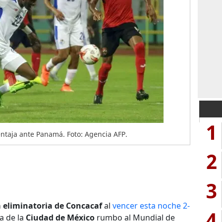
1
entaja ante Panamá. Foto: Agencia AFP.
2
3
la eliminatoria de Concacaf
al
vencer esta noche 2-
4
a de la
Ciudad de México
rumbo al Mundial de