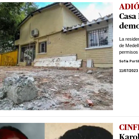
ADIÓ
Casa
demo
La reside
de Medell
permisos 
Sofía Portil
11/07/2023
CINF
Karo