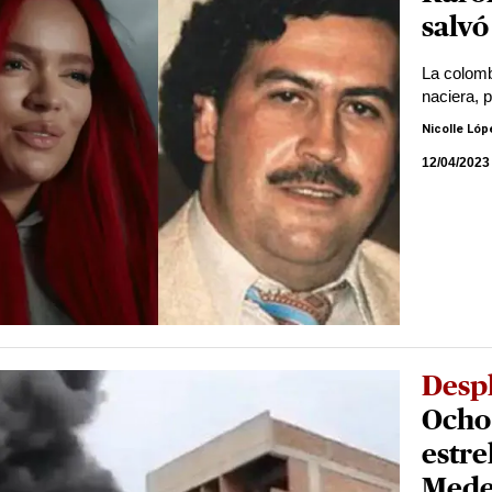
salvó
La colomb
naciera, p
Nicolle Lóp
12/04/2023
Desp
Ocho 
estre
Mede