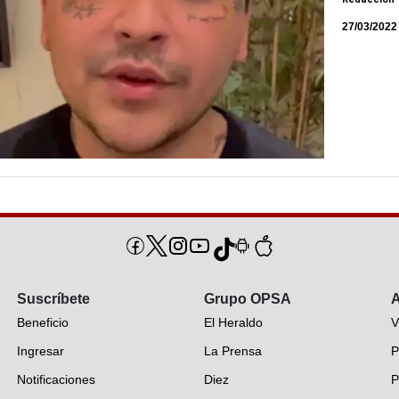
27/03/2022
Suscríbete
Grupo OPSA
A
Beneficio
El Heraldo
V
Ingresar
La Prensa
P
Notificaciones
Diez
P