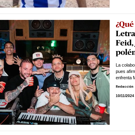
¿Qué 
Letra
Feid,
polé
La colabo
pues afir
enfrenta 
Redacción
10/11/2024