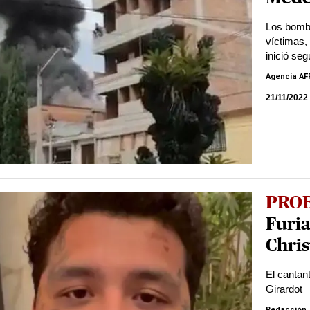
Los bombe
víctimas,
inició se
Agencia AF
21/11/2022
PROB
Furia
Chris
El cantan
Girardot
Redacción