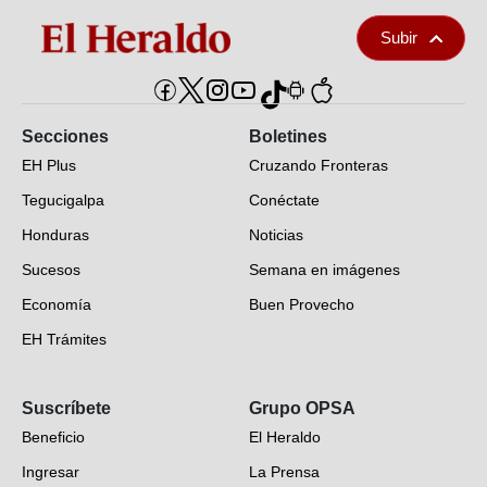
Subir
Secciones
Boletines
EH Plus
Cruzando Fronteras
Tegucigalpa
Conéctate
Honduras
Noticias
Sucesos
Semana en imágenes
Economía
Buen Provecho
EH Trámites
Opinión
Suscríbete
Grupo OPSA
EH Verifica
Beneficio
El Heraldo
Fotogalerías
Ingresar
La Prensa
Deportes