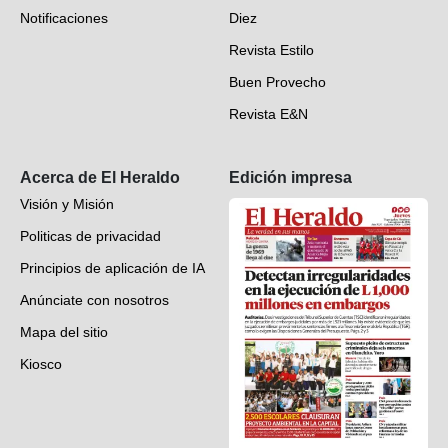
Notificaciones
Diez
Videos
Revista Estilo
Hondureños en el mundo
Buen Provecho
Revista E&N
Suscripción
Acerca de El Heraldo
Edición impresa
Visión y Misión
Politicas de privacidad
Principios de aplicación de IA
Anúnciate con nosotros
Mapa del sitio
Kiosco
Preguntas frecuentes
Contáctenos