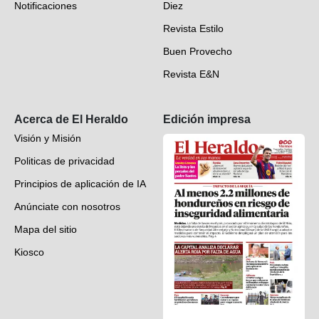
Notificaciones
Diez
Videos
Revista Estilo
Hondureños en el mundo
Buen Provecho
Revista E&N
Suscripción
Acerca de El Heraldo
Edición impresa
Visión y Misión
Politicas de privacidad
Principios de aplicación de IA
Anúnciate con nosotros
Mapa del sitio
Kiosco
Preguntas frecuentes
Contáctenos