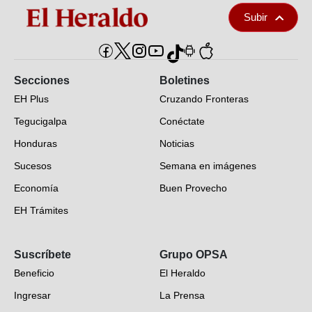
Subir
Secciones
Boletines
EH Plus
Cruzando Fronteras
Tegucigalpa
Conéctate
Honduras
Noticias
Sucesos
Semana en imágenes
Economía
Buen Provecho
EH Trámites
Opinión
Suscríbete
Grupo OPSA
EH Verifica
Beneficio
El Heraldo
Fotogalerías
Ingresar
La Prensa
Deportes