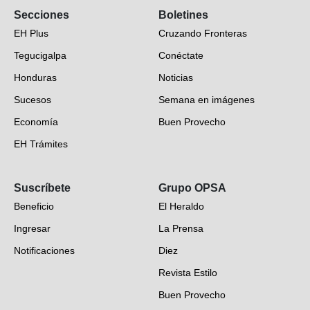
Secciones
Boletines
EH Plus
Cruzando Fronteras
Tegucigalpa
Conéctate
Honduras
Noticias
Sucesos
Semana en imágenes
Economía
Buen Provecho
EH Trámites
Opinión
Suscríbete
Grupo OPSA
EH Verifica
Beneficio
El Heraldo
Fotogalerías
Ingresar
La Prensa
Deportes
Notificaciones
Diez
Videos
Revista Estilo
Hondureños en el mundo
Buen Provecho