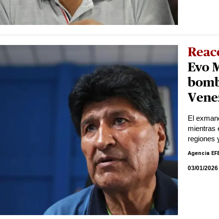
Reac
Evo M
bomb
Vene
El exmand
mientras 
regiones 
Agencia EF
03/01/2026