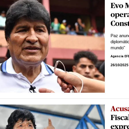
Evo 
opera
Const
Paz anunc
diplomáti
mundo"
Agencia EF
26/10/2025
Acus
Fisca
expre