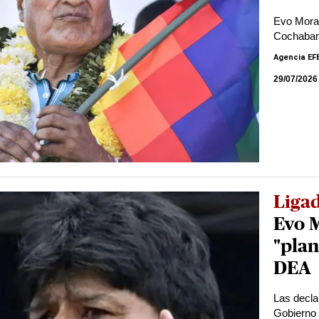
Evo Moral
Cochabam
Agencia EF
29/07/2026
Ligad
Evo M
"plan
DEA
Las decla
Gobierno 