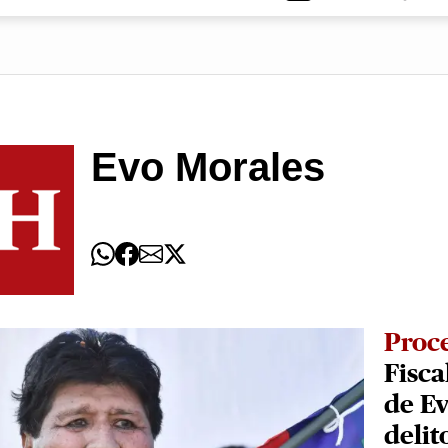
Evo Morales
Proc
Fisca
de Ev
delit