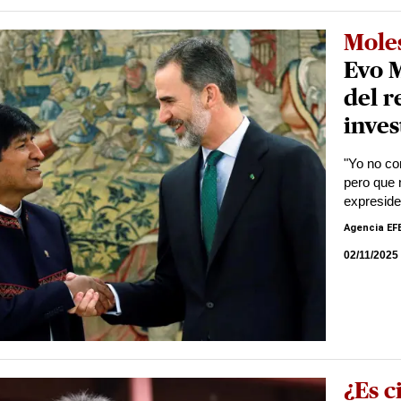
Moles
Evo M
del r
inves
"Yo no co
pero que n
expreside
Agencia EF
02/11/2025
¿Es c