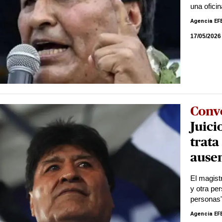
una ofici
Agencia EF
17/05/2026
Conv
Juici
trata
ause
El magist
y otra pe
personas
Agencia EF