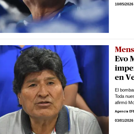
10/05/2026
Mens
Evo M
impe
en V
El bombar
Toda nues
afirmó Mo
Agencia EF
03/01/2026