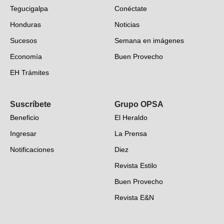
Tegucigalpa
Conéctate
Honduras
Noticias
Sucesos
Semana en imágenes
Economía
Buen Provecho
EH Trámites
Opinión
Suscríbete
Grupo OPSA
EH Verifica
Beneficio
El Heraldo
Fotogalerías
Ingresar
La Prensa
Deportes
Notificaciones
Diez
Videos
Revista Estilo
Hondureños en el mundo
Buen Provecho
Revista E&N
Suscripción