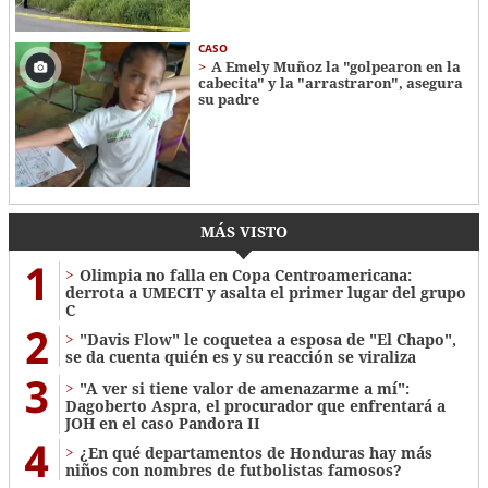
CASO
A Emely Muñoz la "golpearon en la
cabecita" y la "arrastraron", asegura
su padre
MÁS VISTO
1
Olimpia no falla en Copa Centroamericana:
derrota a UMECIT y asalta el primer lugar del grupo
C
2
"Davis Flow" le coquetea a esposa de "El Chapo",
se da cuenta quién es y su reacción se viraliza
3
"A ver si tiene valor de amenazarme a mí":
Dagoberto Aspra, el procurador que enfrentará a
JOH en el caso Pandora II
4
¿En qué departamentos de Honduras hay más
niños con nombres de futbolistas famosos?