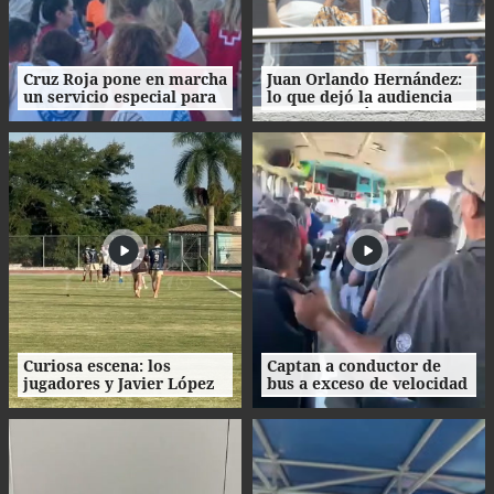
Cruz Roja pone en marcha
Juan Orlando Hernández:
un servicio especial para
lo que dejó la audiencia
dar comida a migrantes
de declaración de
fuera del CETI
imputado y lo que sigue
en el proceso
Curiosa escena: los
Captan a conductor de
jugadores y Javier López
bus a exceso de velocidad
se quitaron los tacos y
en Honduras
recorrieron el césped
descalzos.