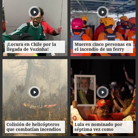
¡Locura en Chile por la
Mueren cinco personas en
llegada de Vozinha!
el incendio de un ferry
con más de 200 pasajeros
en Indonesia
Colisión de helicópteros
Lula es nominado por
que combatían incendios
séptima vez como
en Grecia deja dos
candidato presidencial en