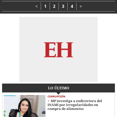
muertos
Brasil
<
1
2
3
4
>
LO ÚLTIMO
CORRUPCIÓN
MP investiga a exdirectora del
INAMI por irregularidades en
compra de alimentos