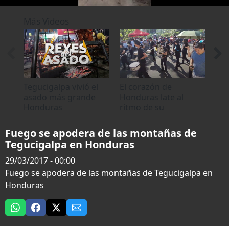
0
seconds
Más Videos
of
47
seconds
Tegucigalpa vivió el
El corazón de
Mot
asado más grande
Honduras late al
una
Honduras
ritmo de su
Teg
independencia en
Ho
Tegucigalpa
Fuego se apodera de las montañas de
Tegucigalpa en Honduras
29/03/2017 - 00:00
Fuego se apodera de las montañas de Tegucigalpa en
Honduras