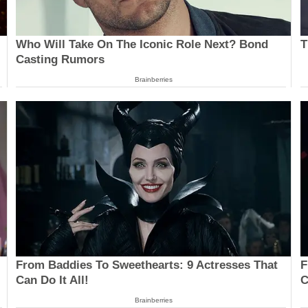
Who Will Take On The Iconic Role Next? Bond
T
Casting Rumors
Brainberries
From Baddies To Sweethearts: 9 Actresses That
F
Can Do It All!
C
Brainberries