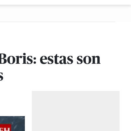
oris: estas son
s