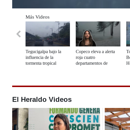
0
seconds
Más Videos
of
0
seconds
Volume
0%
Tegucigalpa bajo la
Copeco eleva a alerta
To
influencia de la
roja cuatro
Bo
tormenta tropical
departamentos de
H
Alberto
Honduras
El Heraldo Videos