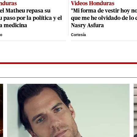
nduras
Videos Honduras
el Matheu repasa su
"Mi forma de vestir hoy no
u paso por la política y el
que me he olvidado de lo 
la medicina
Nasry Asfura
to
Cortesía