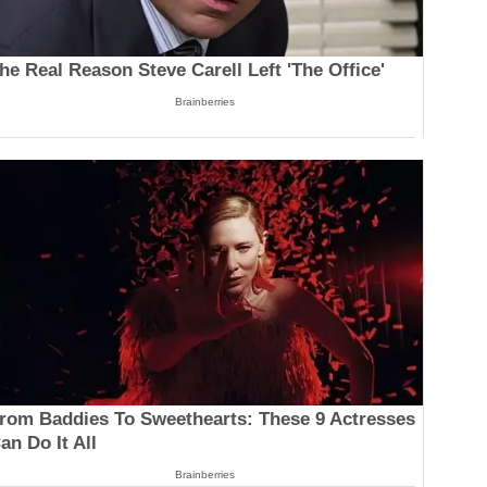
he Real Reason Steve Carell Left 'The Office'
Brainberries
rom Baddies To Sweethearts: These 9 Actresses
an Do It All
Brainberries