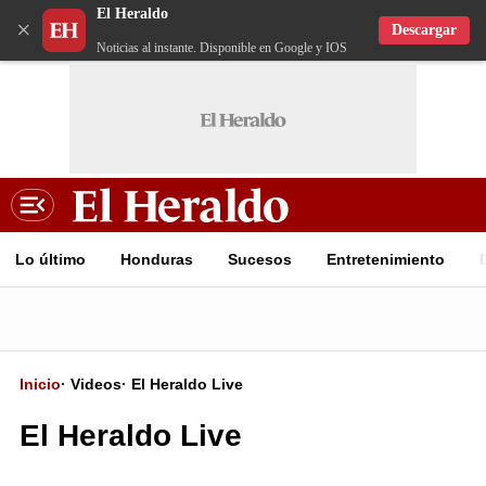
El Heraldo
×
Descargar
Noticias al instante. Disponible en Google y IOS
Lo último
Honduras
Sucesos
Entretenimiento
Inicio
·
Videos
·
El Heraldo Live
El Heraldo Live