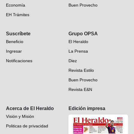
Economía
Buen Provecho
EH Trámites
Opinión
Suscríbete
Grupo OPSA
EH Verifica
Beneficio
El Heraldo
Fotogalerías
Ingresar
La Prensa
Deportes
Notificaciones
Diez
Videos
Revista Estilo
Hondureños en el mundo
Buen Provecho
Revista E&N
Suscripción
Acerca de El Heraldo
Edición impresa
Visión y Misión
Politicas de privacidad