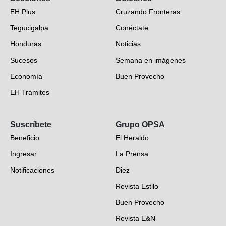
EH Plus
Cruzando Fronteras
Tegucigalpa
Conéctate
Honduras
Noticias
Sucesos
Semana en imágenes
Economía
Buen Provecho
EH Trámites
Opinión
Suscríbete
Grupo OPSA
EH Verifica
Beneficio
El Heraldo
Fotogalerías
Ingresar
La Prensa
Deportes
Notificaciones
Diez
Videos
Revista Estilo
Hondureños en el mundo
Buen Provecho
Revista E&N