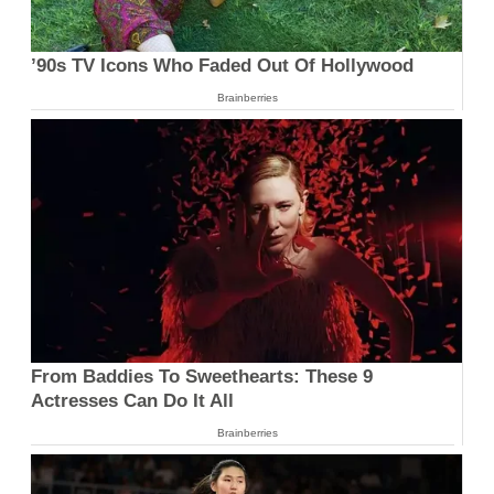
’90s TV Icons Who Faded Out Of Hollywood
Brainberries
From Baddies To Sweethearts: These 9
Actresses Can Do It All
Brainberries