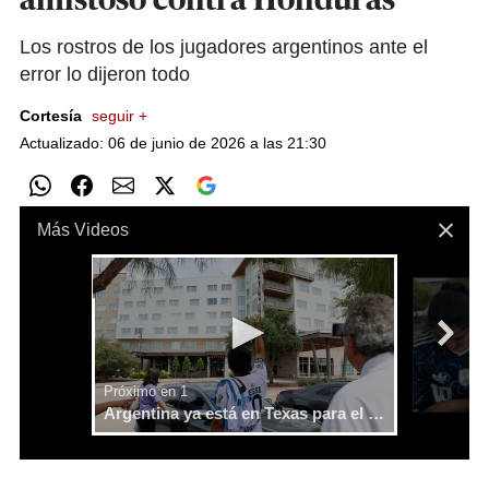
amistoso contra Honduras
Los rostros de los jugadores argentinos ante el
error lo dijeron todo
Cortesía
seguir +
Actualizado: 06 de junio de 2026 a las 21:30
Cargando anuncio
0
seconds