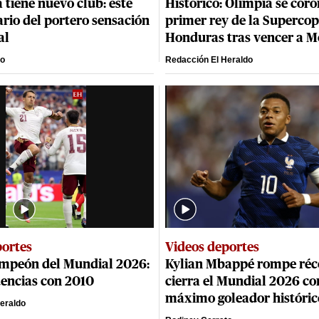
 tiene nuevo club: este
Histórico: Olimpia se cor
lario del portero sensación
primer rey de la Supercop
al
Honduras tras vencer a 
to
Redacción El Heraldo
portes
Videos deportes
mpeón del Mundial 2026:
Kylian Mbappé rompe réc
dencias con 2010
cierra el Mundial 2026 c
máximo goleador históric
eraldo