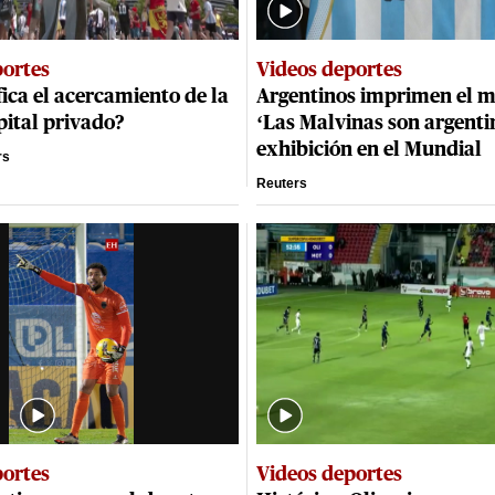
portes
Videos deportes
fica el acercamiento de la
Argentinos imprimen el m
pital privado?
‘Las Malvinas son argentin
exhibición en el Mundial
rs
Reuters
portes
Videos deportes