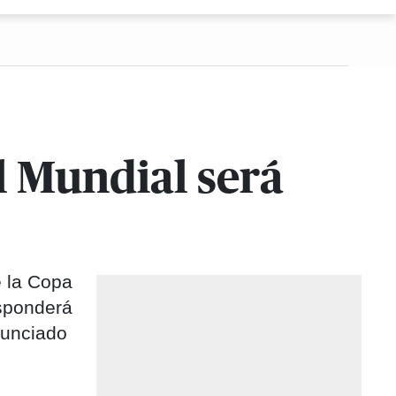
l Mundial será
e la Copa
esponderá
nunciado