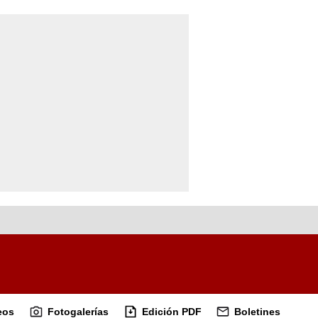
eos
Fotogalerías
Edición PDF
Boletines