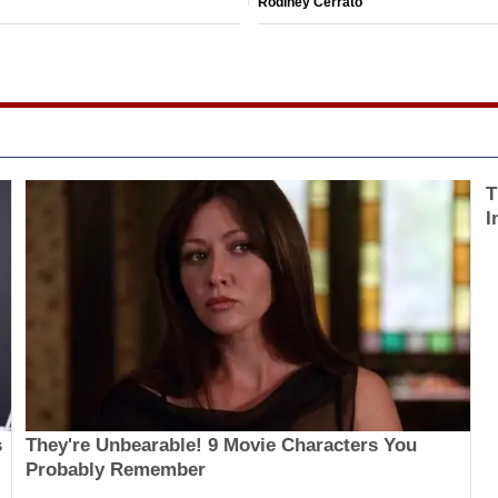
Rodiney Cerrato
T
I
s
They're Unbearable! 9 Movie Characters You
Probably Remember