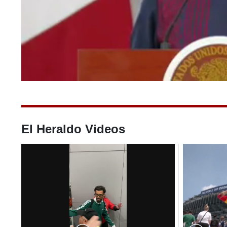
0
of
55
seconds
Volume
0%
El Heraldo Videos