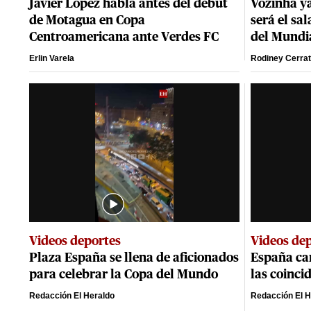
Javier López habla antes del debut
Vozinha ya
de Motagua en Copa
será el sa
Centroamericana ante Verdes FC
del Mundi
Erlin Varela
Rodiney Cerra
Videos deportes
Videos de
Plaza España se llena de aficionados
España ca
para celebrar la Copa del Mundo
las coinci
Redacción El Heraldo
Redacción El H