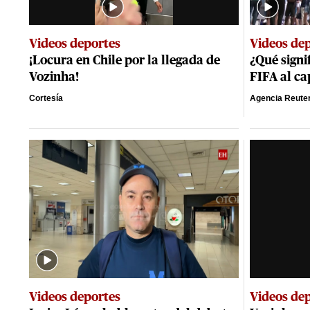
Videos deportes
Videos de
¡Locura en Chile por la llegada de
¿Qué signi
Vozinha!
FIFA al ca
Cortesía
Agencia Reute
Videos deportes
Videos de