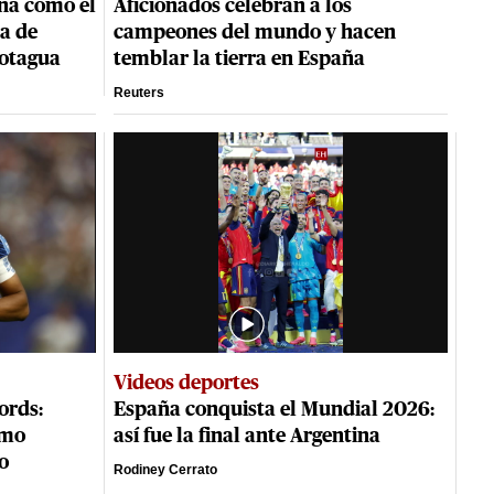
ona como el
Aficionados celebran a los
a de
campeones del mundo y hacen
Motagua
temblar la tierra en España
Reuters
Videos deportes
ords:
España conquista el Mundial 2026:
omo
así fue la final ante Argentina
o
Rodiney Cerrato