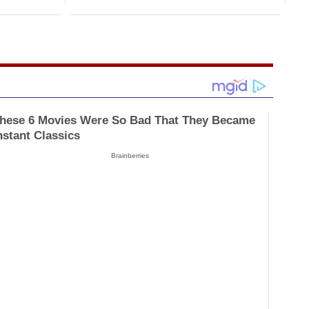
hese 6 Movies Were So Bad That They Became
nstant Classics
Brainberries