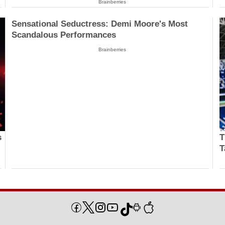
Brainberries
Sensational Seductress: Demi Moore's Most
Scandalous Performances
Brainberries
s
T
T