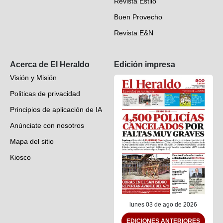
Revista Estilo
Hondureños en el mundo
Buen Provecho
Revista E&N
Suscripción
Acerca de El Heraldo
Edición impresa
Visión y Misión
Politicas de privacidad
Principios de aplicación de IA
Anúnciate con nosotros
Mapa del sitio
Kiosco
Preguntas frecuentes
Contáctenos
lunes 03 de ago de 2026
EDICIONES ANTERIORES