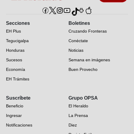
Secciones
Boletines
EH Plus
Cruzando Fronteras
Tegucigalpa
Conéctate
Honduras
Noticias
Sucesos
Semana en imágenes
Economía
Buen Provecho
EH Trámites
Opinión
Suscríbete
Grupo OPSA
EH Verifica
Beneficio
El Heraldo
Fotogalerías
Ingresar
La Prensa
Deportes
Notificaciones
Diez
Videos