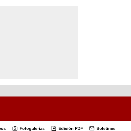
eos
Fotogalerías
Edición PDF
Boletines