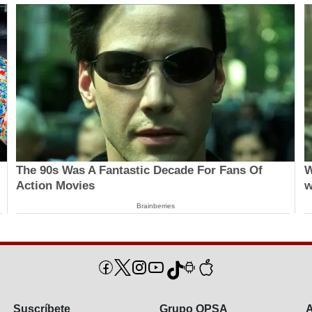
The 90s Was A Fantastic Decade For Fans Of
W
Action Movies
w
Brainberries
Suscríbete
Grupo OPSA
A