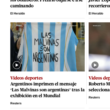
los bomberos. Prefirió bajarse e irse
Javier Lóp
caminando
recorriero
El Heraldo
El Heraldo
Videos deportes
Videos de
Argentinos imprimen el mensaje
Roberto M
‘Las Malvinas son argentinas’ tras la
selecciona
exhibición en el Mundial
Reuters
Reuters