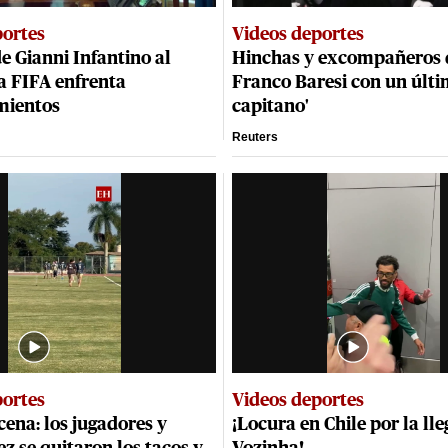
portes
Videos deportes
de Gianni Infantino al
Hinchas y excompañeros 
la FIFA enfrenta
Franco Baresi con un últi
mientos
capitano'
Reuters
portes
Videos deportes
cena: los jugadores y
¡Locura en Chile por la ll