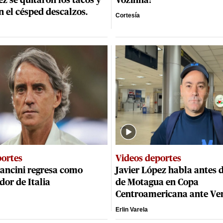
ez se quitaron los tacos y
Vozinha!
n el césped descalzos.
Cortesía
portes
Videos deportes
ancini regresa como
Javier López habla antes 
dor de Italia
de Motagua en Copa
Centroamericana ante Ve
Erlin Varela